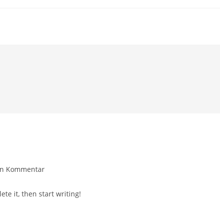
ags-
in Kommentar
entare:
te it, then start writing!