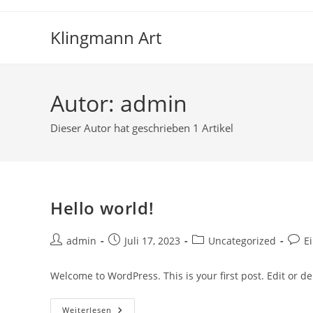
Zum
Inhalt
Klingmann Art
springen
Autor:
admin
Dieser Autor hat geschrieben 1 Artikel
Hello world!
Beitrags-
Beitrag
Beitrags-
Beitr
admin
Juli 17, 2023
Uncategorized
E
Autor:
veröffentlicht:
Kategorie:
Komm
Welcome to WordPress. This is your first post. Edit or dele
Hello
Weiterlesen