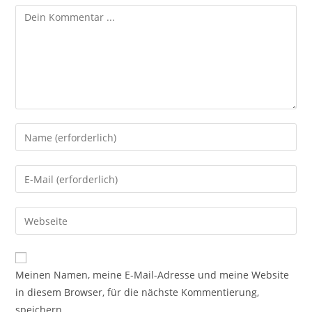
Kommentieren
Gib
deinen
Namen
Gib
oder
deine
Benutzernamen
E-
Gib
zum
Mail-
deine
Kommentieren
Adresse
Website-
ein
zum
URL
Meinen Namen, meine E-Mail-Adresse und meine Website
Kommentieren
ein
in diesem Browser, für die nächste Kommentierung,
ein
(optional)
speichern.