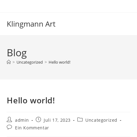
Zum
Inhalt
springen
Klingmann Art
Blog
>
Uncategorized
>
Hello world!
Hello world!
Beitrags-
Beitrag
Beitrags-
admin
Juli 17, 2023
Uncategorized
Autor:
veröffentlicht:
Kategorie:
Beitrags-
Ein Kommentar
Kommentare: